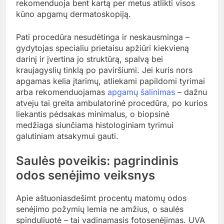
rekomenduoja bent kartą per metus atlikti visos
kūno apgamų dermatoskopiją.
Pati procedūra nesudėtinga ir neskausminga –
gydytojas specialiu prietaisu apžiūri kiekvieną
darinį ir įvertina jo struktūrą, spalvą bei
kraujagyslių tinklą po paviršiumi. Jei kuris nors
apgamas kelia įtarimų, atliekami papildomi tyrimai
arba rekomenduojamas
apgamų šalinimas
– dažnu
atveju tai greita ambulatorinė procedūra, po kurios
liekantis pėdsakas minimalus, o biopsinė
medžiaga siunčiama histologiniam tyrimui
galutiniam atsakymui gauti.
Saulės poveikis: pagrindinis
odos senėjimo veiksnys
Apie aštuoniasdešimt procentų matomų odos
senėjimo požymių lemia ne amžius, o saulės
spinduliuotė – tai vadinamasis fotosenėjimas. UVA