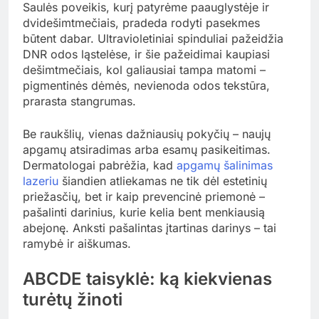
Saulės poveikis, kurį patyrėme paauglystėje ir
dvidešimtmečiais, pradeda rodyti pasekmes
būtent dabar. Ultravioletiniai spinduliai pažeidžia
DNR odos ląstelėse, ir šie pažeidimai kaupiasi
dešimtmečiais, kol galiausiai tampa matomi –
pigmentinės dėmės, nevienoda odos tekstūra,
prarasta stangrumas.
Be raukšlių, vienas dažniausių pokyčių – naujų
apgamų atsiradimas arba esamų pasikeitimas.
Dermatologai pabrėžia, kad
apgamų šalinimas
lazeriu
šiandien atliekamas ne tik dėl estetinių
priežasčių, bet ir kaip prevencinė priemonė –
pašalinti darinius, kurie kelia bent menkiausią
abejonę. Anksti pašalintas įtartinas darinys – tai
ramybė ir aiškumas.
ABCDE taisyklė: ką kiekvienas
turėtų žinoti