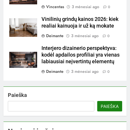
Vincentas
3 mėnesiai ago
0
Vinilinių grindų kainos 2026: kiek
realiai kainuoja ir už ką mokate
Deimante
3 mėnesiai ago
0
Interjero dizainerio perspektyva:
kodėl apdailos profiliai yra vienas
labiausiai neįvertintų elementų
Deimante
3 mėnesiai ago
0
Paieška
PAIEŠKA