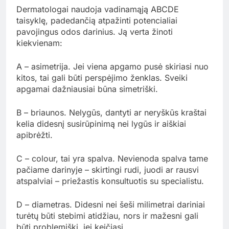
Dermatologai naudoja vadinamąją ABCDE
taisyklę, padedančią atpažinti potencialiai
pavojingus odos darinius. Ją verta žinoti
kiekvienam:
A – asimetrija. Jei viena apgamo pusė skiriasi nuo
kitos, tai gali būti perspėjimo ženklas. Sveiki
apgamai dažniausiai būna simetriški.
B – briaunos. Nelygūs, dantyti ar neryškūs kraštai
kelia didesnį susirūpinimą nei lygūs ir aiškiai
apibrėžti.
C – colour, tai yra spalva. Nevienoda spalva tame
pačiame darinyje – skirtingi rudi, juodi ar rausvi
atspalviai – priežastis konsultuotis su specialistu.
D – diametras. Didesni nei šeši milimetrai dariniai
turėtų būti stebimi atidžiau, nors ir mažesni gali
būti problemiški, jei keičiasi.