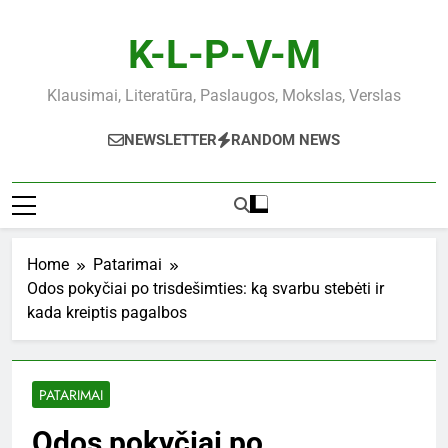
Skip
to
K-L-P-V-M
content
Klausimai, Literatūra, Paslaugos, Mokslas, Verslas
NEWSLETTER
RANDOM NEWS
Home
Patarimai
Odos pokyčiai po trisdešimties: ką svarbu stebėti ir
kada kreiptis pagalbos
PATARIMAI
Odos pokyčiai po