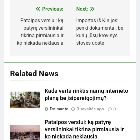
Previous:
Next:
Navigacija
tarp
Patalpos verslui: ką
Importas iš Kinijos:
patyrę verslininkai
penki dokumentai, be
įrašų
tikrina pirmiausia ir
kurių jūsų krovinys
ko niekada neklausia
stovės uoste
Related News
Kada verta rinktis namų interneto
planą be įsipareigojimų?
Deimante
3 savaitės ago
0
Patalpos verslui: ką patyrę
verslininkai tikrina pirmiausia ir
ko niekada neklausia