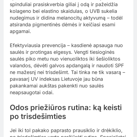
spinduliai prasiskverbia giliai į odą ir pažeidžia
kolageno bei elastino skaidulas, o UVB sukelia
nudegimus ir didina melanocitų aktyvumą – todėl
atsiranda pigmentinės dėmės ir keičiasi esami
apgamai.
Efektyviausia prevencija – kasdienė apsauga nuo
saulės ir protingas elgesys. Vengti tiesioginės
saulės piko metu nuo vienuoliktos iki šešioliktos
valandos, dėvėti galvos apdangalą ir naudoti SPF
ne mažesnį nei trisdešimt. Tai tinka ne tik vasarą –
pavasarį UV indeksas Lietuvoje jau būna
pakankamai aukštas pakenkti nuo saulės
neapsaugotai odai.
Odos priežiūros rutina: ką keisti
po trisdešimties
Jei iki tol pakako paprasto prausiklio ir drėkiklio,
po trisdešimties verta peržiūrėti rutiną. Specialistai