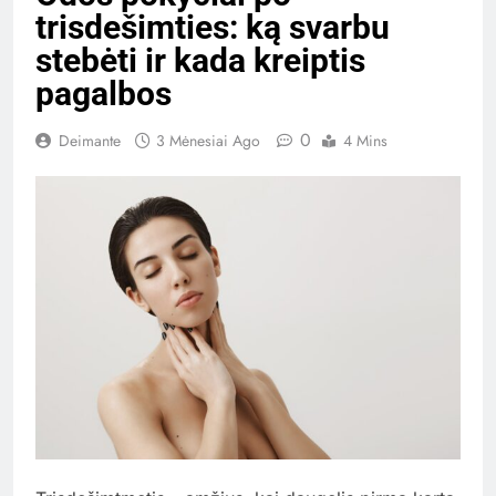
trisdešimties: ką svarbu
stebėti ir kada kreiptis
pagalbos
0
Deimante
3 Mėnesiai Ago
4 Mins