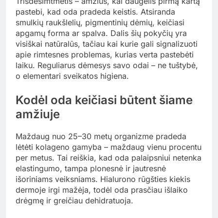
Trisdešimtmetis – amžius, kai daugelis pirmą kartą
pastebi, kad oda pradeda keistis. Atsiranda
smulkių raukšlelių, pigmentinių dėmių, keičiasi
apgamų forma ar spalva. Dalis šių pokyčių yra
visiškai natūralūs, tačiau kai kurie gali signalizuoti
apie rimtesnes problemas, kurias verta pastebėti
laiku. Reguliarus dėmesys savo odai – ne tuštybė,
o elementari sveikatos higiena.
Kodėl oda keičiasi būtent šiame
amžiuje
Maždaug nuo 25–30 metų organizme pradeda
lėtėti kolageno gamyba – maždaug vienu procentu
per metus. Tai reiškia, kad oda palaipsniui netenka
elastingumo, tampa plonesnė ir jautresnė
išoriniams veiksniams. Hialurono rūgšties kiekis
dermoje irgi mažėja, todėl oda prasčiau išlaiko
drėgmę ir greičiau dehidratuoja.