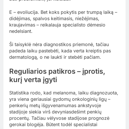
E – evoliucija. Bet koks pokytis per trumpą laiką –
didėjimas, spalvos keitimasis, niežėjimas,
kraujavimas – reikalauja specialisto dėmesio
nedelsiant.
Ši taisyklė nėra diagnostikos priemonė, tačiau
padeda laiku pastebėti, kada verta kreiptis pas
dermatologą, o ne laukti ir stebėti pačiam.
Reguliarios patikros – įprotis,
kurį verta įgyti
Statistika rodo, kad melanoma, laiku diagnozuota,
yra viena geriausiai gydomų onkologinių ligų –
penkerių metų išgyvenamumas ankstyvoje
stadijoje siekia virš devyniasdešimt penkių
procentų. Tačiau vėlyvose stadijose prognozė
gerokai blogėja. Būtent todėl specialistai