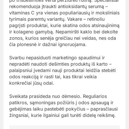
rekomenduoja įtraukti antioksidantų serumą –
vitaminas C yra vienas populiariausių ir moksliniais
tyrimais paremtų variantų. Vakare – retinoliu
pagrįsti produktai, kurie skatina odos atsinaujinimą
ir kolageno gamybą. Nepamiršti kaklo bei dekolte
zonos, kurios senėja greičiau nei veidas, nes oda
čia plonesnė ir dažnai ignoruojama.
Svarbu nepasiduoti marketingo spaudimui ir
nepradėti naudoti dešimties produktų iš karto –
palaipsniui įvedami nauji produktai leidžia stebėti
odos reakciją ir rasti tai, kas tikrai veikia
konkrečiai jūsų odai.
Sveikata prasideda nuo dėmesio. Reguliarios
patikros, sąmoningas požiūris į odos apsaugą ir
gebėjimas laiku pastebėti pokyčius – paprasčiausi
žingsniai, kurie ilgainiui gali turėti didelę reikšmę.