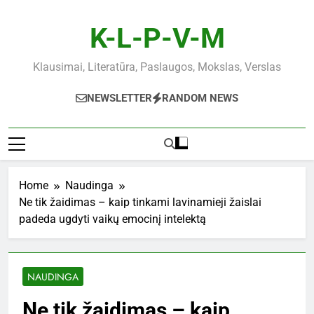
Skip
to
K-L-P-V-M
content
Klausimai, Literatūra, Paslaugos, Mokslas, Verslas
NEWSLETTER
RANDOM NEWS
Home
Naudinga
Ne tik žaidimas – kaip tinkami lavinamieji žaislai
padeda ugdyti vaikų emocinį intelektą
NAUDINGA
Ne tik žaidimas – kaip