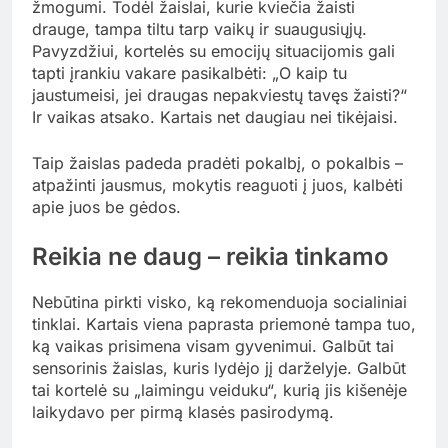
žmogumi. Todėl žaislai, kurie kviečia žaisti
drauge, tampa tiltu tarp vaikų ir suaugusiųjų.
Pavyzdžiui, kortelės su emocijų situacijomis gali
tapti įrankiu vakare pasikalbėti: „O kaip tu
jaustumeisi, jei draugas nepakviestų tavęs žaisti?“
Ir vaikas atsako. Kartais net daugiau nei tikėjaisi.
Taip žaislas padeda pradėti pokalbį, o pokalbis –
atpažinti jausmus, mokytis reaguoti į juos, kalbėti
apie juos be gėdos.
Reikia ne daug – reikia tinkamo
Nebūtina pirkti visko, ką rekomenduoja socialiniai
tinklai. Kartais viena paprasta priemonė tampa tuo,
ką vaikas prisimena visam gyvenimui. Galbūt tai
sensorinis žaislas, kuris lydėjo jį darželyje. Galbūt
tai kortelė su „laimingu veiduku“, kurią jis kišenėje
laikydavo per pirmą klasės pasirodymą.