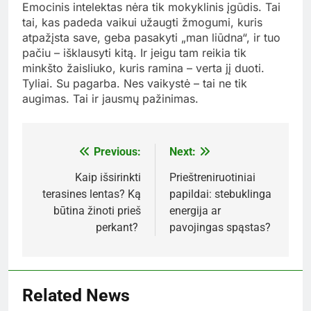
Emocinis intelektas nėra tik mokyklinis įgūdis. Tai
tai, kas padeda vaikui užaugti žmogumi, kuris
atpažįsta save, geba pasakyti „man liūdna“, ir tuo
pačiu – išklausyti kitą. Ir jeigu tam reikia tik
minkšto žaisliuko, kuris ramina – verta jį duoti.
Tyliai. Su pagarba. Nes vaikystė – tai ne tik
augimas. Tai ir jausmų pažinimas.
Previous:
Next:
Navigacija
tarp
Kaip išsirinkti
Prieštreniruotiniai
terasines lentas? Ką
papildai: stebuklinga
įrašų
būtina žinoti prieš
energija ar
perkant?
pavojingas spąstas?
Related News