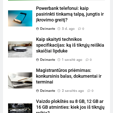
Powerbank telefonui: kaip
pasirinkti tinkamą talpą, jungtis ir
įkrovimo greitį?
Deimante
5 d. ago
0
Kaip skaityti technikos
specifikacijas: ką iš tikrųjų reiškia
skaičiai lipduke
Deimante
1 savaitė ago
0
Magistrantūros priėmimas:
konkursinis balas, dokumentai ir
terminai
Deimante
2 savaitės ago
0
Vaizdo plokštės su 8 GB, 12 GB ar
16 GB atminties: kiek jos iš tikrųjų
reikia?