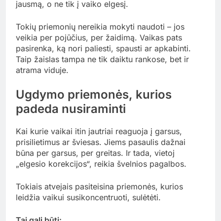
jausmą, o ne tik į vaiko elgesį.
Tokių priemonių nereikia mokyti naudoti – jos
veikia per pojūčius, per žaidimą. Vaikas pats
pasirenka, ką nori paliesti, spausti ar apkabinti.
Taip žaislas tampa ne tik daiktu rankose, bet ir
atrama viduje.
Ugdymo priemonės, kurios
padeda nusiraminti
Kai kurie vaikai itin jautriai reaguoja į garsus,
prisilietimus ar šviesas. Jiems pasaulis dažnai
būna per garsus, per greitas. Ir tada, vietoj
„elgesio korekcijos“, reikia švelnios pagalbos.
Tokiais atvejais pasiteisina priemonės, kurios
leidžia vaikui susikoncentruoti, sulėtėti.
Tai gali būti: