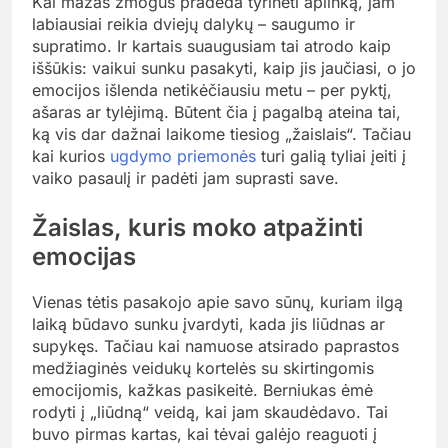
Kai mažas žmogus pradeda tyrinėti aplinką, jam
labiausiai reikia dviejų dalykų – saugumo ir
supratimo. Ir kartais suaugusiam tai atrodo kaip
iššūkis: vaikui sunku pasakyti, kaip jis jaučiasi, o jo
emocijos išlenda netikėčiausiu metu – per pyktį,
ašaras ar tylėjimą. Būtent čia į pagalbą ateina tai,
ką vis dar dažnai laikome tiesiog „žaislais“. Tačiau
kai kurios
ugdymo priemonės
turi galią tyliai įeiti į
vaiko pasaulį ir padėti jam suprasti save.
Žaislas, kuris moko atpažinti
emocijas
Vienas tėtis pasakojo apie savo sūnų, kuriam ilgą
laiką būdavo sunku įvardyti, kada jis liūdnas ar
supykęs. Tačiau kai namuose atsirado paprastos
medžiaginės veidukų kortelės su skirtingomis
emocijomis, kažkas pasikeitė. Berniukas ėmė
rodyti į „liūdną“ veidą, kai jam skaudėdavo. Tai
buvo pirmas kartas, kai tėvai galėjo reaguoti į