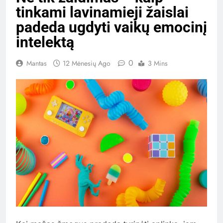
tinkami lavinamieji žaislai
padeda ugdyti vaikų emocinį
intelektą
0
Mantas
12 Mėnesių Ago
3 Mins