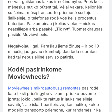
nervai, gaištamas laikas ir nežinomybė. Prieš kelis
mėnesius nutiko būtent tai. Vėlai vakare, kelionėje
su šeima, mūsų transporto priemonė sustojo
šalikelėje, o telefonas rodė vos kelis procentus
baterijos. Paskambinau į kelias vietas – niekas
neatsiliepė arba pasakė: „Tik ryt“. Tuomet draugas
pasiūlė Moviewheels.
Negalvojau ilgai. Parašiau jiems žinutę – ir po 10
minučių jau gavau skambutį. Jau tada supratau,
kad tai nebus eilinė serviso patirtis.
Kodėl pasirinkome
Moviewheels?
Moviewheels mikroautobusų remontas
pasirodė
kaip tiksli priešingybė viskam, prie ko buvome
įpratę: jokio „palikite raktus ir lauksime eilėje
savaitę“. Jie iškart pasiteiravo, kas nutiko, kokio
modelio transporto priemonė, kur randamės ir ką