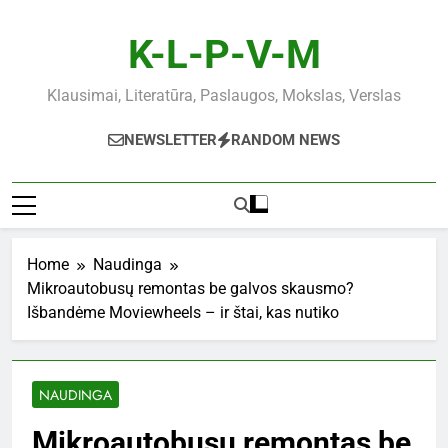
Skip
to
K-L-P-V-M
content
Klausimai, Literatūra, Paslaugos, Mokslas, Verslas
NEWSLETTER
RANDOM NEWS
Home
Naudinga
Mikroautobusų remontas be galvos skausmo?
Išbandėme Moviewheels – ir štai, kas nutiko
NAUDINGA
Mikroautobusų remontas be