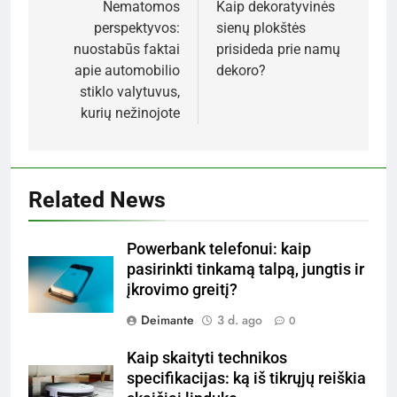
tarp
Nematomos
Kaip dekoratyvinės
perspektyvos:
sienų plokštės
įrašų
nuostabūs faktai
prisideda prie namų
apie automobilio
dekoro?
stiklo valytuvus,
kurių nežinojote
Related News
Powerbank telefonui: kaip
pasirinkti tinkamą talpą, jungtis ir
įkrovimo greitį?
Deimante
3 d. ago
0
Kaip skaityti technikos
specifikacijas: ką iš tikrųjų reiškia