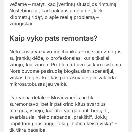
vežame – matyt, kad įvertintų situacijos rimtumą.
Nustebino tai, kad paklausta ne apie „kiek
kilometrų ridą“, o apie realią problemą –
žmogiškai.
Kaip vyko pats remontas?
Netrukus atvažiavo mechanikas – ne šiaip žmogus
su įrankių dėže, o profesionalas, kuris tiksliai
žinojo, kur žiūrėti. Problema buvo su kuro sistema.
Nors buvome pasiruošę blogiausiam scenarijui,
viskas baigėsi kur kas paprasčiau – per valandą
mikroautobusas jau veikė.
Dar viena detalė – Moviewheels ne tik
suremontavo, bet ir patikrino kitus svarbius
mazgus, įspėjo, kur ateityje gali būti bėdų. Ir,
svarbiausia, nieko nebandė „prakišti“. Jokių
papildomų paslaugų, jokių „būtina keisti viską“ –
tik tikra pagalba.