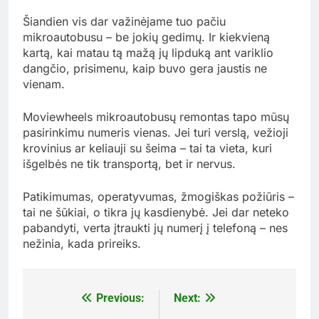
Šiandien vis dar važinėjame tuo pačiu
mikroautobusu – be jokių gedimų. Ir kiekvieną
kartą, kai matau tą mažą jų lipduką ant variklio
dangčio, prisimenu, kaip buvo gera jaustis ne
vienam.
Moviewheels mikroautobusų remontas tapo mūsų
pasirinkimu numeris vienas. Jei turi verslą, vežioji
krovinius ar keliauji su šeima – tai ta vieta, kuri
išgelbės ne tik transportą, bet ir nervus.
Patikimumas, operatyvumas, žmogiškas požiūris –
tai ne šūkiai, o tikra jų kasdienybė. Jei dar neteko
pabandyti, verta įtraukti jų numerį į telefoną – nes
nežinia, kada prireiks.
Previous:
Next:
Navigacija