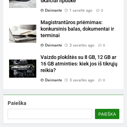
skaičiai lipduke
Deimante
1 savaitė ago
0
Magistrantūros priėmimas:
konkursinis balas, dokumentai ir
terminai
Deimante
2 savaitės ago
0
Vaizdo plokštės su 8 GB, 12 GB ar
16 GB atminties: kiek jos iš tikrųjų
reikia?
Deimante
3 savaitės ago
0
Paieška
PAIEŠKA