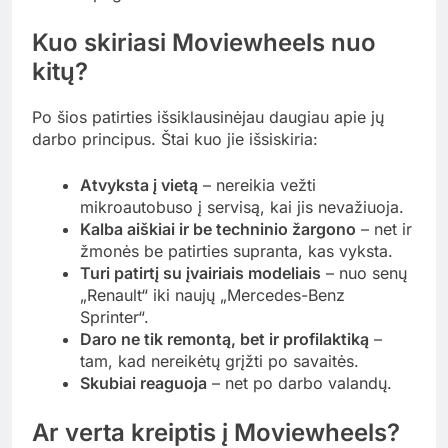
Kuo skiriasi Moviewheels nuo
kitų?
Po šios patirties išsiklausinėjau daugiau apie jų
darbo principus. Štai kuo jie išsiskiria:
Atvyksta į vietą
– nereikia vežti
mikroautobuso į servisą, kai jis nevažiuoja.
Kalba aiškiai ir be techninio žargono
– net ir
žmonės be patirties supranta, kas vyksta.
Turi patirtį su įvairiais modeliais
– nuo senų
„Renault“ iki naujų „Mercedes-Benz
Sprinter“.
Daro ne tik remontą, bet ir profilaktiką
–
tam, kad nereikėtų grįžti po savaitės.
Skubiai reaguoja
– net po darbo valandų.
Ar verta kreiptis į Moviewheels?