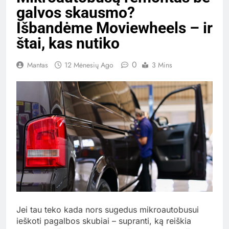
galvos skausmo?
Išbandėme Moviewheels – ir
štai, kas nutiko
0
Mantas
12 Mėnesių Ago
3 Mins
Jei tau teko kada nors sugedus mikroautobusui
ieškoti pagalbos skubiai – supranti, ką reiškia