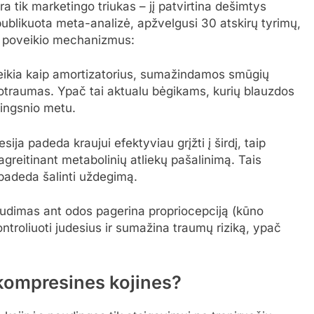
a tik marketingo triukas – jį patvirtina dešimtys
publikuota meta-analizė, apžvelgusi 30 atskirų tyrimų,
ių poveikio mechanizmus:
eikia kaip amortizatorius, sumažindamos smūgių
krotraumas. Ypač tai aktualu bėgikams, kurių blauzdos
žingsnio metu.
ija padeda kraujui efektyviau grįžti į širdį, taip
greitinant metabolinių atliekų pašalinimą. Tais
i padeda šalinti uždegimą.
audimas ant odos pagerina propriocepciją (kūno
kontroliuoti judesius ir sumažina traumų riziką, ypač
kompresines kojines?