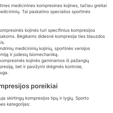
rtines medicinines kompresines kojines, tačiau greitai
medicininių. Tai paskatino specialios sportinės
ompresinės kojinės turi specifinius kompresijos
 šakoms. Bėgikams didesnė kompresija ties blauzdos
is.
indrinių medicininių kojinių, sportinės versijos
miją ir judesių biomechaniką.
 kompresinės kojinės gaminamos iš pažangių
presiją, bet ir pasižymi drėgmės kontrole,
uga.
ompresijos poreikiai
ja skirtingų kompresijos tipų ir lygių. Sporto
nes kategorijas: