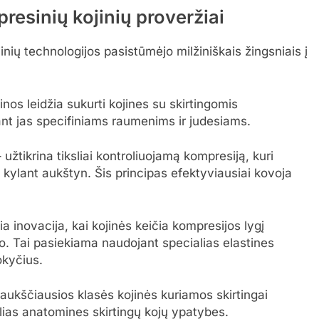
resinių kojinių proveržiai
inių technologijos pasistūmėjo milžiniškais žingsniais į
s leidžia sukurti kojines su skirtingomis
ant jas specifiniams raumenims ir judesiams.
 užtikrina tiksliai kontroliuojamą kompresiją, kuri
ėja kylant aukštyn. Šis principas efektyviausiai kovoja
a inovacija, kai kojinės keičia kompresijos lygį
 Tai pasiekiama naudojant specialias elastines
okyčius.
aukščiausios klasės kojinės kuriamos skirtingai
ubtilias anatomines skirtingų kojų ypatybes.