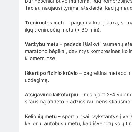
Dar neseniai buvo manoma, kad kompresinės k
Tačiau naujausi tyrimai atskleidė, kad jų naud
Treniruotės metu
– pagerina kraujotaką, suma
ilgų treniruočių metu (> 60 min).
Varžybų metu
– padeda išlaikyti raumenų efek
maratono bėgikai, dėvintys kompresines koji
kilometruose.
Iškart po fizinio krūvio
– pagreitina metabolin
uždegimą.
Atsigavimo laikotarpiu
– nešiojant 2-4 valan
skausmą atidėto pradžios raumens skausmo 
Kelionių metu
– sportininkai, vykstantys į va
kelionių autobusu metu, kad išvengtų kojų tin