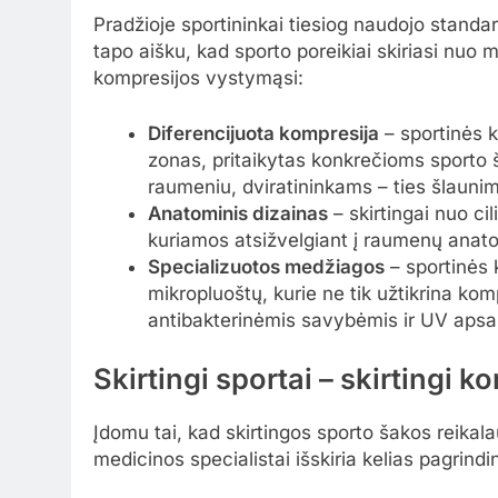
Pradžioje sportininkai tiesiog naudojo standa
tapo aišku, kad sporto poreikiai skiriasi nuo 
kompresijos vystymąsi:
Diferencijuota kompresija
– sportinės k
zonas, pritaikytas konkrečioms sporto
raumeniu, dviratininkams – ties šlaunim
Anatominis dizainas
– skirtingai nuo cil
kuriamos atsižvelgiant į raumenų anato
Specializuotos medžiagos
– sportinės
mikropluoštų, kurie ne tik užtikrina kom
antibakterinėmis savybėmis ir UV apsa
Skirtingi sportai – skirtingi k
Įdomu tai, kad skirtingos sporto šakos reikalau
medicinos specialistai išskiria kelias pagrindi