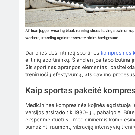
African jogger wearing black running shoes having strain or ruptu
workout, standing against concrete stairs background
Dar prieš dešimtmetį sportinės
kompresinės k
elitinių sportininkų. Šiandien jos tapo būtina
Šis sportinės aprangos elementas, pasitelkda
treniruočių efektyvumą, atsigavimo procesus i
Kaip sportas pakeitė kompresi
Medicininės kompresinės kojinės egzistuoja ja
versijos atsirado tik 1980-ųjų pabaigoje. Būtent
eksperimentuoti su medicininėmis kompresinėmi
sumažinti raumenų vibraciją intensyvių treni