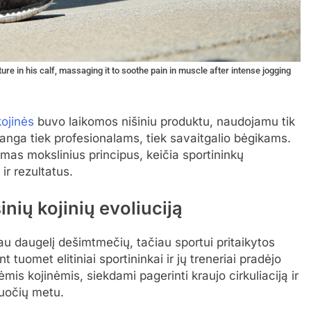
re in his calf, massaging it to soothe pain in muscle after intense jogging
ojinės
buvo laikomos nišiniu produktu, naudojamu tik
 įranga tiek profesionalams, tiek savaitgalio bėgikams.
mas mokslinius principus, keičia sportininkų
r rezultatus.
nių kojinių evoliuciją
u daugelį dešimtmečių, tačiau sportui pritaikytos
 tuomet elitiniai sportininkai ir jų treneriai pradėjo
s kojinėmis, siekdami pagerinti kraujo cirkuliaciją ir
ruočių metu.