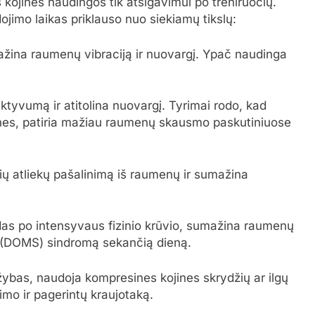
ojinės naudingos tik atsigavimui po treniruočių.
ojimo laikas priklauso nuo siekiamų tikslų:
žina raumenų vibraciją ir nuovargį. Ypač naudinga
tyvumą ir atitolina nuovargį. Tyrimai rodo, kad
nes, patiria mažiau raumenų skausmo paskutiniuose
ių atliekų pašalinimą iš raumenų ir sumažina
das po intensyvaus fizinio krūvio, sumažina raumenų
(DOMS) sindromą sekančią dieną.
ržybas, naudoja kompresines kojines skrydžių ar ilgų
imo ir pagerintų kraujotaką.