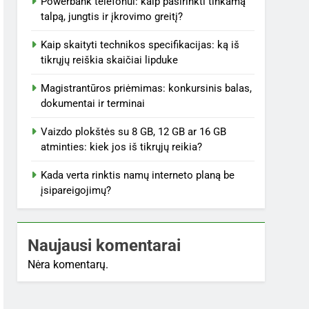
Powerbank telefonui: kaip pasirinkti tinkamą
talpą, jungtis ir įkrovimo greitį?
Kaip skaityti technikos specifikacijas: ką iš
tikrųjų reiškia skaičiai lipduke
Magistrantūros priėmimas: konkursinis balas,
dokumentai ir terminai
Vaizdo plokštės su 8 GB, 12 GB ar 16 GB
atminties: kiek jos iš tikrųjų reikia?
Kada verta rinktis namų interneto planą be
įsipareigojimų?
Naujausi komentarai
Nėra komentarų.