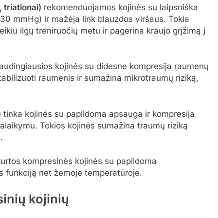
triatlonai)
rekomenduojamos kojinės su laipsniška
0-30 mmHg) ir mažėja link blauzdos viršaus. Tokia
kiu ilgų treniruočių metu ir pagerina kraujo grįžimą į
audingiausios kojinės su didesne kompresija raumenų
stabilizuoti raumenis ir sumažina mikrotraumų riziką,
)
tinka kojinės su papildoma apsauga ir kompresija
palaikymu. Tokios kojinės sumažina traumų riziką
.
urtos kompresinės kojinės su papildoma
os funkciją net žemoje temperatūroje.
inių kojinių