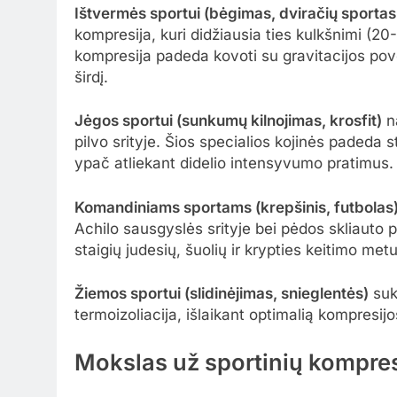
Ištvermės sportui (bėgimas, dviračių sportas, 
kompresija, kuri didžiausia ties kulkšnimi (2
kompresija padeda kovoti su gravitacijos povei
širdį.
Jėgos sportui (sunkumų kilnojimas, krosfit)
n
pilvo srityje. Šios specialios kojinės padeda 
ypač atliekant didelio intensyvumo pratimus.
Komandiniams sportams (krepšinis, futbolas
Achilo sausgyslės srityje bei pėdos skliauto 
staigių judesių, šuolių ir krypties keitimo metu
Žiemos sportui (slidinėjimas, snieglentės)
suk
termoizoliacija, išlaikant optimalią kompresij
Mokslas už sportinių kompres