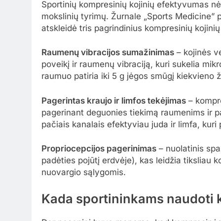
Sportinių kompresinių kojinių efektyvumas nėr
mokslinių tyrimų. Žurnale „Sports Medicine” 
atskleidė tris pagrindinius kompresinių kojin
Raumenų vibracijos sumažinimas
– kojinės v
poveikį ir raumenų vibraciją, kuri sukelia mi
raumuo patiria iki 5 g jėgos smūgį kiekvieno 
Pagerintas kraujo ir limfos tekėjimas
– kompres
pagerinant deguonies tiekimą raumenims ir pa
pačiais kanalais efektyviau juda ir limfa, kur
Propriocepcijos pagerinimas
– nuolatinis sp
padėties pojūtį erdvėje), kas leidžia tiksliau 
nuovargio sąlygomis.
Kada sportininkams naudoti 