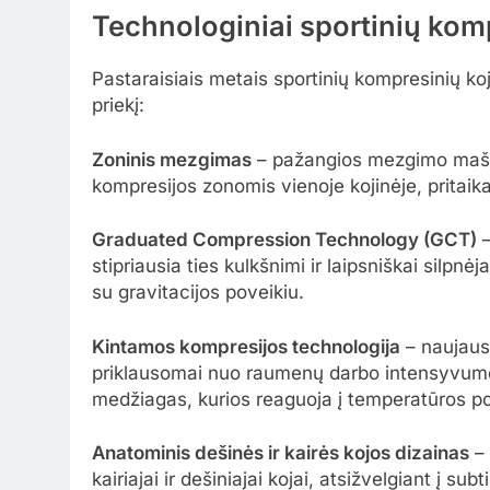
Technologiniai sportinių komp
Pastaraisiais metais sportinių kompresinių koj
priekį:
Zoninis mezgimas
– pažangios mezgimo mašino
kompresijos zonomis vienoje kojinėje, pritaik
Graduated Compression Technology (GCT)
–
stipriausia ties kulkšnimi ir laipsniškai silpn
su gravitacijos poveikiu.
Kintamos kompresijos technologija
– naujausi
priklausomai nuo raumenų darbo intensyvumo.
medžiagas, kurios reaguoja į temperatūros p
Anatominis dešinės ir kairės kojos dizainas
– 
kairiajai ir dešiniajai kojai, atsižvelgiant į s